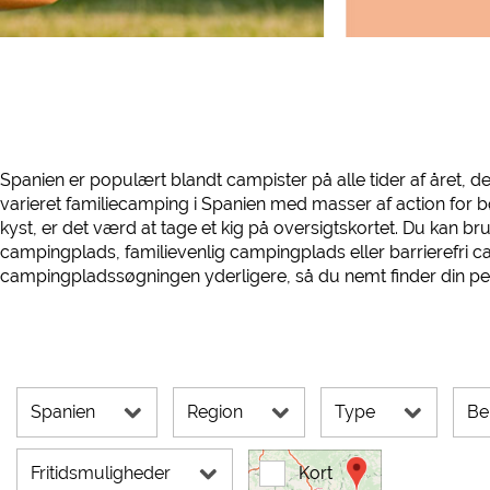
Eksterne medier /
YouTube (Videoer fra c
Google Maps (Kortsøgnin
Google reCAPTCHA (For
Statistikker
Spanien er populært blandt campister på alle tider af året, d
Google Analytics
varieret familiecamping i Spanien med masser af action for bø
kyst, er det værd at tage et kig på oversigtskortet. Du kan b
Marketing
campingplads, familievenlig campingplads eller barrierefri 
campingpladssøgningen yderligere, så du nemt finder din per
Google Ads
Google AdSense
Google Remarketing
Cookieindstillinge
Spanien
Region
Type
Be
Fritidsmuligheder
Kort