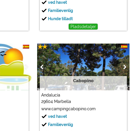
ved havet
Familievenlig
Hunde tilladt
Pladsdetaljer
Cabopino
Andalucía
29604 Marbella
www.campingcabopino.com
ved havet
Familievenlig