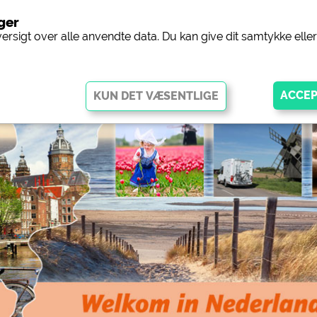
nger
Camping
versigt over alle anvendte data. Du kan give dit samtykke ell
ggør grundlæggende funktioner og er afgørende for, at webstedet
disse cookies fungerer dele af webstedet
ikke
.
ingplads (forhåndsvisning af
siehe Datenschutzerklärung des jeweil
gpladser)
 Facebook-siden med
https://www.facebook.com/about/pr