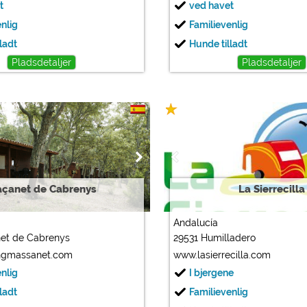
t
ved havet
enlig
Familievenlig
ladt
Hunde tilladt
Pladsdetaljer
Pladsdetaljer
çanet de Cabrenys
La Sierrecilla
Andalucía
et de Cabrenys
29531 Humilladero
gmassanet.com
www.lasierrecilla.com
enlig
I bjergene
ladt
Familievenlig