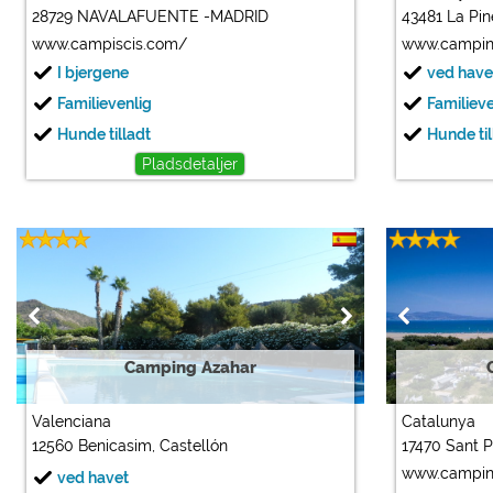
28729 NAVALAFUENTE -MADRID
43481 La Pin
www.campiscis.com/
www.campin
I bjergene
ved have
Familievenlig
Familiev
Hunde tilladt
Hunde til
Pladsdetaljer
Camping Azahar
Valenciana
Catalunya
12560 Benicasim, Castellón
17470 Sant 
www.campin
ved havet