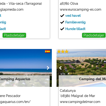
eda - Vila-seca (Tarragona)
46780 Oliva
glapineda.com
www.eurocamping-es.com
t
ved havet
enlig
Familievenlig
ladt
Hunde tilladt
Pladsdetaljer
Pladsdetaljer
Camping Aquarius
Camping del M
Catalunya
Pere Pescador
´08380 Malgrat de Mar
gaquarius.com/en/
www.campingdelmar.com