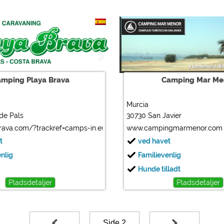
mping Playa Brava
Camping Mar Me
Murcia
 de Pals
30730 San Javier
ava.com/?trackref=camps-in.eu
www.campingmarmenor.com
t
ved havet
enlig
Familievenlig
Hunde tilladt
Pladsdetaljer
Pladsdetaljer
Side 2