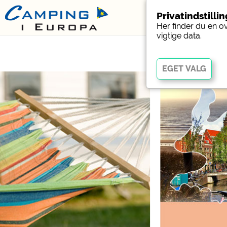
Privatindstilli
Her finder du en o
vigtige data.
Vigtig
Væsentlige cookies muli
fungerer korrekt. Uden 
Social Media
Forhåndsvisning af camp
websteder med campin
Facebook (Eksempel på
campingpladser)