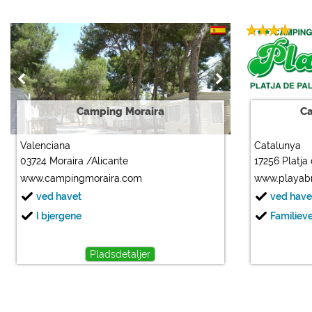
Camping Moraira
Ca
Valenciana
Catalunya
03724 Moraira /Alicante
17256 Platja
www.campingmoraira.com
www.playabr
ved havet
ved have
I bjergene
Familiev
Pladsdetaljer