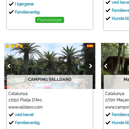
ved have
I bjergene
Familiev
Familievenlig
Hunde til
Pladsdetaljer
CAMPING VALLDARO
Ma
Catalunya
Catalunya
17250 Platja D'Aro
17720 Maçan
www.valldaro.com
www.campin
ved havet
Familiev
Familievenlig
Hunde til