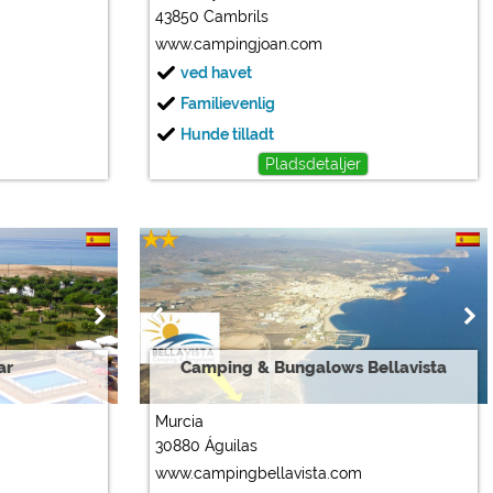
43850 Cambrils
www.campingjoan.com
ved havet
Familievenlig
Hunde tilladt
Pladsdetaljer
ar
Camping & Bungalows Bellavista
Murcia
30880 Águilas
www.campingbellavista.com