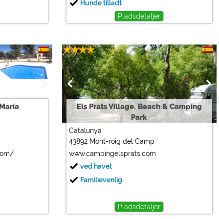
Hunde tilladt
Pladsdetaljer
 María
Els Prats Village. Beach & Camping
Park
Catalunya
43892 Mont-roig del Camp
com/
www.campingelsprats.com
ved havet
Familievenlig
Pladsdetaljer