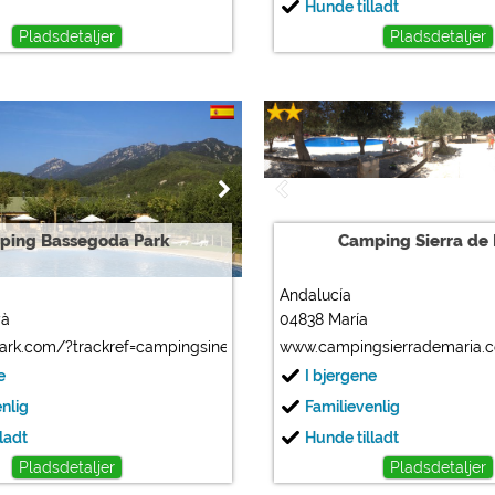
Hunde tilladt
Pladsdetaljer
Pladsdetaljer
ping Bassegoda Park
Camping Sierra de
Andalucía
yà
04838 María
rk.com/?trackref=campingsineurope
www.campingsierrademaria.
e
I bjergene
enlig
Familievenlig
ladt
Hunde tilladt
Pladsdetaljer
Pladsdetaljer