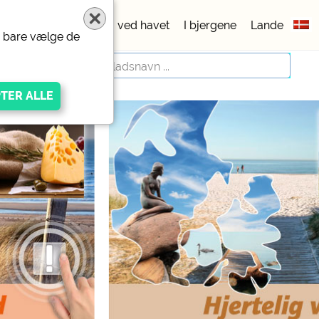
pladser
5 stjerner
ved havet
I bjergene
Lande
er bare vælge de
igen Anbieters
ivacy/