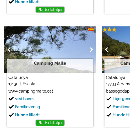
Hunde tilladt
Pladsdetaljer
Camping Maite
Cam
Catalunya
Catalunya
17130 L'Escala
17733 Alban
www.campingmaite.cat
bassegodapa
ved havet
I bjergen
Familievenlig
Familiev
Hunde tilladt
Hunde til
Pladsdetaljer