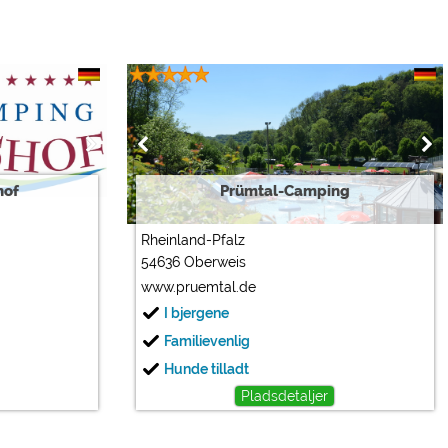
hof
Prümtal-Camping
Rheinland-Pfalz
54636 Oberweis
www.pruemtal.de
I bjergene
Familievenlig
Hunde tilladt
Pladsdetaljer