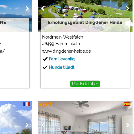
INE
Erholungsgebiet Dingdener Heide
Nordrhein-Westfalen
S
46499 Hamminkeln
a/
www.dingdener-heide.de
Familievenlig
Hunde tilladt
Pladsdetaljer