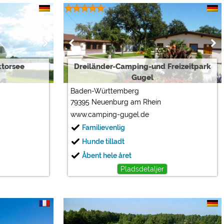
ktorsee
Dreiländer-Camping-und Freizeitpark
Gugel
Baden-Württemberg
79395 Neuenburg am Rhein
www.camping-gugel.de
Familievenlig
Hunde tilladt
Åbent hele året
Pladsdetaljer