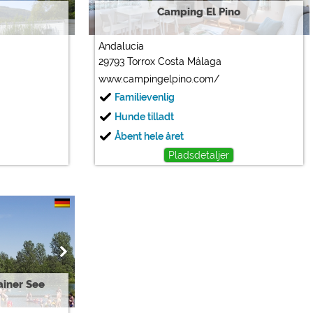
Camping El Pino
Andalucía
29793 Torrox Costa Málaga
www.campingelpino.com/
Familievenlig
Hunde tilladt
Åbent hele året
Pladsdetaljer
iner See