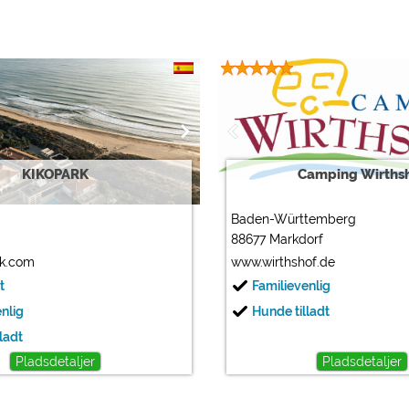
KIKOPARK
Camping Wirths
Baden-Württemberg
88677 Markdorf
rk.com
www.wirthshof.de
t
Familievenlig
enlig
Hunde tilladt
ladt
Pladsdetaljer
Pladsdetaljer