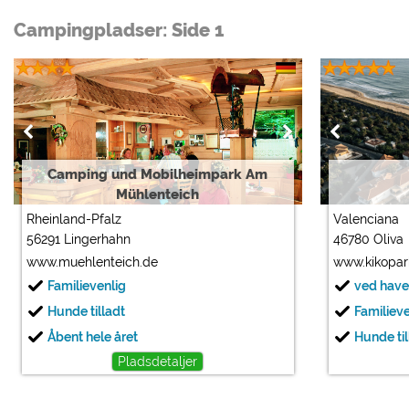
Campingpladser: Side 1
Camping und Mobilheimpark Am
Mühlenteich
Rheinland-Pfalz
Valenciana
56291 Lingerhahn
46780 Oliva
www.muehlenteich.de
www.kikopa
Familievenlig
ved have
Hunde tilladt
Familiev
Åbent hele året
Hunde til
Pladsdetaljer