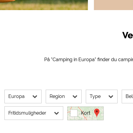
Eksterne medier /
YouTube (Videoer fra c
Google Maps (Kortsøgnin
Google reCAPTCHA (For
Ve
Statistikker
Google Analytics
På "Camping in Europa" finder du campin
Marketing
Google Ads
Google AdSense
Google Remarketing
Europa
Region
Type
Be
Cookieindstillinge
Fritidsmuligheder
Kort