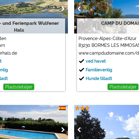
 und Ferienpark Wulfener
CAMP DU DOMA
Hals
ten
Provence-Alpes-Côte-d'Azur
arn
83230 BORMES LES MIMOSA
rhals.de
www.campdudomaine.com/d
t
ved havet
enlig
Familievenlig
ladt
Hunde tilladt
Pladsdetaljer
Pladsdetaljer