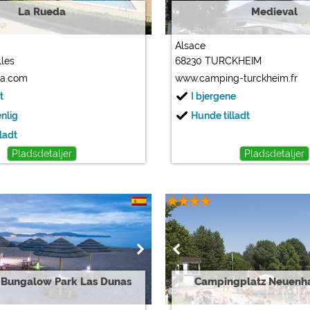
La Rueda
Medieval
Alsace
les
68230 TURCKHEIM
da.com
www.camping-turckheim.fr
t
I bjergene
enlig
Hunde tilladt
ladt
Pladsdetaljer
Pladsdetaljer
Bungalow Park Las Dunas
Campingplatz Neuenha