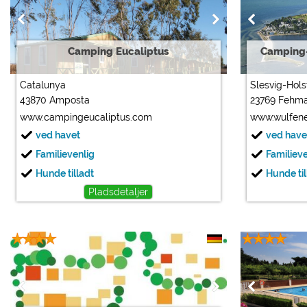
Camping Eucaliptus
Camping-
Catalunya
Slesvig-Hols
43870 Amposta
23769 Fehm
www.campingeucaliptus.com
www.wulfene
ved havet
ved have
Familievenlig
Familiev
Hunde tilladt
Hunde til
Pladsdetaljer