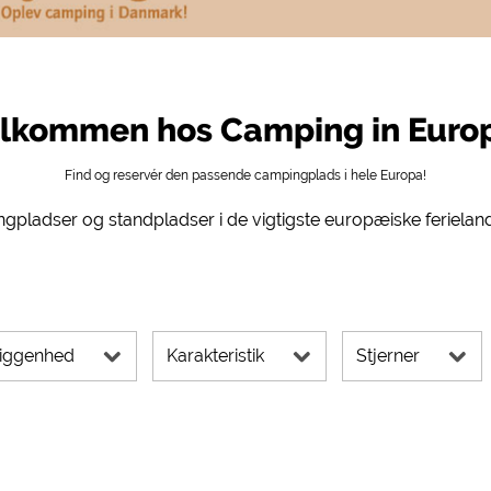
 Social Media
ampingpladser)
https://policies.google.com/privacy
g, rutevejledning osv.)
https://policies.google.com/privacy
mularer)
https://policies.google.com/privacy
lkommen hos Camping in Euro
Find og reservér den passende campingplads i hele Europa!
https://policies.google.com/privacy
gpladser og standpladser i de vigtigste europæiske ferielan
https://policies.google.com/privacy
https://policies.google.com/privacy
https://policies.google.com/privacy
liggenhed
Karakteristik
Stjerner
rne kan ændres når som helst i sidefoden via "COOKIES"!