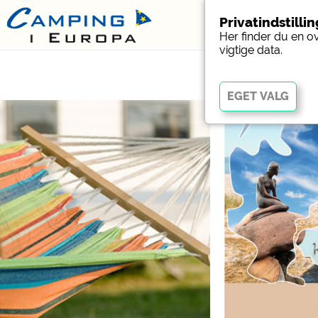
Privatindstilli
Her finder du en o
vigtige data.
Vigtig
Væsentlige cookies muli
fungerer korrekt. Uden 
Social Media
Forhåndsvisning af camp
websteder med campin
Facebook (Eksempel på
campingpladser)