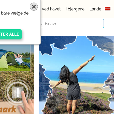
pladser
5 stjerner
ved havet
I bjergene
Lande
er bare vælge de
igen Anbieters
ivacy/