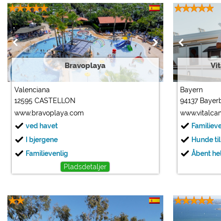
Bravoplaya
Vi
Valenciana
Bayern
12595 CASTELLON
94137 Bayer
www.bravoplaya.com
www.vitalca
ved havet
Familiev
I bjergene
Hunde til
Familievenlig
Åbent hel
Pladsdetaljer