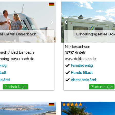
tal CAMP Bayerbach
Erholungsgebiet Do
Niedersachsen
bach / Bad Birnbach
31737 Rinteln
mping-bayerbach.de
www.doktorsee.de
enlig
Familievenlig
ladt
Hunde tilladt
e året
Åbent hele året
Pladsdetaljer
Pladsdetaljer