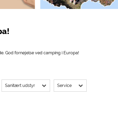
pa!
de. God fornøjelse ved camping i Europa!
Sanitært udstyr
Service