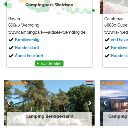
Campingpark Waldsee
Bayern
Catalunya
86650 Wemding
08880 Cubel
www.campingpark-waldsee-wemding.de
www.la-rue
Familievenlig
ved have
Hunde tilladt
Familiev
Åbent hele året
Hunde til
Pladsdetaljer
Camping Beringerzand
Camping 