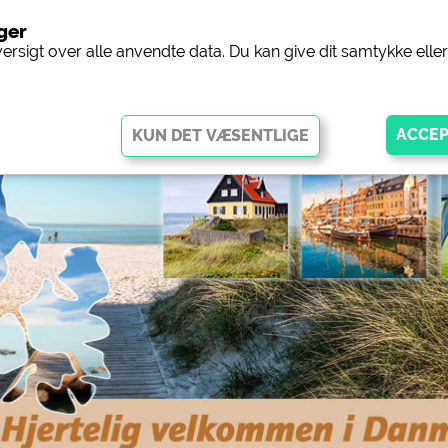
nger
Camping
versigt over alle anvendte data. Du kan give dit samtykke ell
ggør grundlæggende funktioner og er afgørende for, at webstedet
disse cookies fungerer dele af webstedet
ikke
.
ingplads (forhåndsvisning af
siehe Datenschutzerklärung des jeweil
gpladser)
 Facebook-siden med
https://www.facebook.com/about/pr