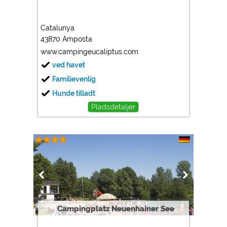
Catalunya
43870 Amposta
www.campingeucaliptus.com
ved havet
Familievenlig
Hunde tilladt
Pladsdetaljer
Campingplatz Neuenhainer See