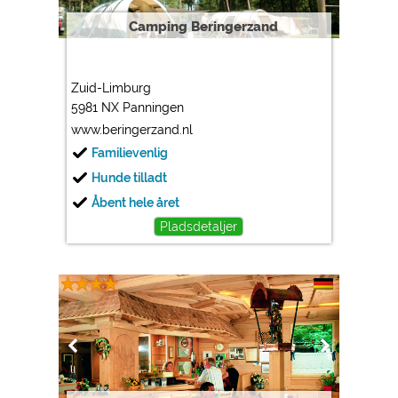
Camping Beringerzand
Zuid-Limburg
5981 NX Panningen
www.beringerzand.nl
Familievenlig
Hunde tilladt
Åbent hele året
Pladsdetaljer