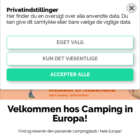
Privatindstillinger
Her finder du en oversigt over alle anvendte data. Du
kan give dit samtykke eller bare vælge de vigtige data.
Europa
Region
Type
Beliggenhed
Karakteristik
Stjerner
Sanitært udstyr
Service
Fritidsmuligheder
Kort
Vigtig
Væsentlige cookies muliggør grundlæggende
Velkommen hos Camping in
funktioner og er afgørende for, at webstedet fungerer
korrekt. Uden disse cookies fungerer dele af
Europa!
webstedet
ikke
.
Find og reservér den passende campingplads i hele Europa!
Social Media