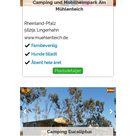
Camping und Mobilheimpark Am
Mühlenteich
Rheinland-Pfalz
56291 Lingerhahn
www.muehlenteich.de
Familievenlig
Hunde tilladt
Åbent hele året
Pladsdetaljer
Camping Eucaliptus