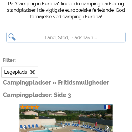
På "Camping in Europa" finder du campingpladser og
Forhåndsvisning af campingplads (forhåndsvisning af websteder med
standpladser i de vigtigste europæiske ferielande. God
campingpladser)
fornøjelse ved camping i Europa!
siehe Datenschutzerklärung des jeweiligen Anbieters
Facebook (Eksempel på Facebook-siden med campingpladser)
https://www.facebook.com/about/privacy/
Eksterne medier / Social Media
Filter:
YouTube (Videoer fra campingpladser)
https://policies.google.com/privacy
Legeplads
Google Maps (Kortsøgning, rutevejledning osv.)
Campingpladser » Fritidsmuligheder
https://policies.google.com/privacy
Google reCAPTCHA (Formularer)
Campingpladser: Side 3
https://policies.google.com/privacy
Statistikker
Google Analytics