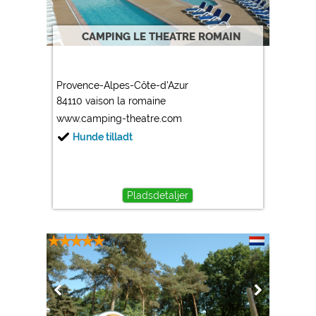
https://policies.google.com/privacy
CAMPING LE THEATRE ROMAIN
Marketing
Google Ads
Provence-Alpes-Côte-d'Azur
https://policies.google.com/privacy
84110 vaison la romaine
Google AdSense
www.camping-theatre.com
https://policies.google.com/privacy
Hunde tilladt
Google Remarketing
https://policies.google.com/privacy
Pladsdetaljer
Cookieindstillingerne kan ændres når som helst i
sidefoden via "COOKIES"!