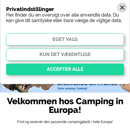
Privatindstillinger
Her finder du en oversigt over alle anvendte data. Du
kan give dit samtykke eller bare vælge de vigtige data.
Europa
Region
Type
Beliggenhed
Karakteristik
Stjerner
Sanitært udstyr
Service
Fritidsmuligheder
Kort
Vigtig
Væsentlige cookies muliggør grundlæggende
Velkommen hos Camping in
funktioner og er afgørende for, at webstedet fungerer
korrekt. Uden disse cookies fungerer dele af
Europa!
webstedet
ikke
.
Find og reservér den passende campingplads i hele Europa!
Social Media