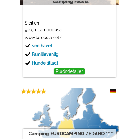
camping roccia
Sicilien
92031 Lampedusa
www.laroccia.net/
ved havet
Familievenlig
Hunde tilladt
Pladsdetaljer
Camping EUROCAMPING ZEDANO *****