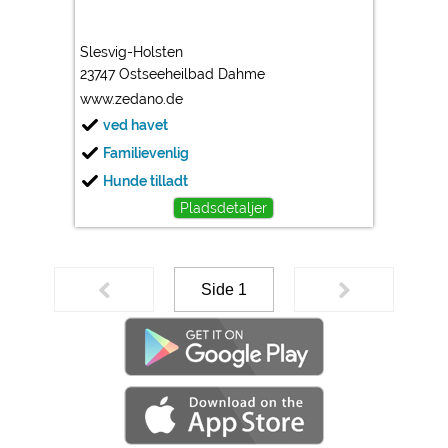
Slesvig-Holsten
23747 Ostseeheilbad Dahme
www.zedano.de
ved havet
Familievenlig
Hunde tilladt
Pladsdetaljer
Side 1