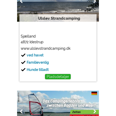
Ulslev Strandcamping
Sjælland
4872 Idestrup
www.ulslevstrandcamping.dk
ved havet
Familievenlig
Hunde tilladt
Pladsdetaljer