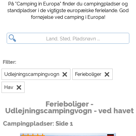
På "Camping in Europa" finder du campingpladser og
Forhåndsvisning af campingplads (forhåndsvisning af websteder med
standpladser i de vigtigste europæiske ferielande. God
campingpladser)
fornøjelse ved camping i Europa!
siehe Datenschutzerklärung des jeweiligen Anbieters
Facebook (Eksempel på Facebook-siden med campingpladser)
https://www.facebook.com/about/privacy/
Eksterne medier / Social Media
Filter:
YouTube (Videoer fra campingpladser)
https://policies.google.com/privacy
Udlejningscampingvogn
Ferieboliger
Google Maps (Kortsøgning, rutevejledning osv.)
Hav
https://policies.google.com/privacy
Google reCAPTCHA (Formularer)
Ferieboliger -
https://policies.google.com/privacy
Udlejningscampingvogn - ved havet
Campingpladser: Side 1
Statistikker
Google Analytics