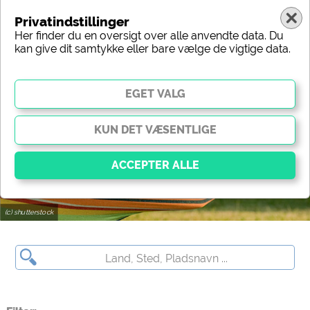
Privatindstillinger
Her finder du en oversigt over alle anvendte data. Du
kan give dit samtykke eller bare vælge de vigtige data.
Tyrkiet
Region
Type
Beliggenhed
Karakteristik
Stjerner
Sanitært udstyr
Service
Fritidsmuligheder
Kort
(c) shutterstock
Vigtig
Væsentlige cookies muliggør grundlæggende
funktioner og er afgørende for, at webstedet fungerer
korrekt. Uden disse cookies fungerer dele af
webstedet
ikke
.
Social Media