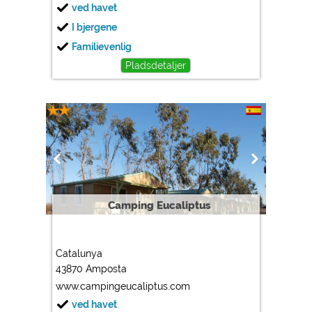
ved havet
I bjergene
Familievenlig
Pladsdetaljer
Camping Eucaliptus
Catalunya
43870 Amposta
www.campingeucaliptus.com
ved havet