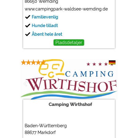
86650 Wemding
www.campingpark-waldsee-wemding.de
Familievenlig
Hunde tilladt
Åbent hele året
Pladsdetaljer
Camping Wirthshof
Baden-Württemberg
88677 Markdorf