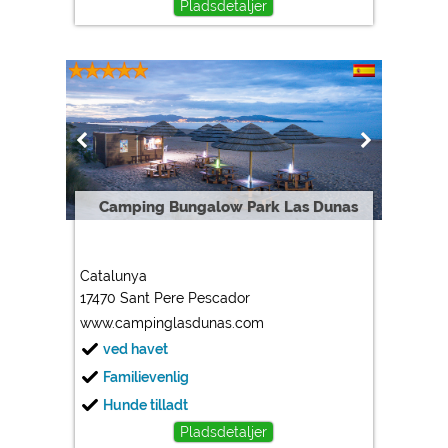
Pladsdetaljer
Camping Bungalow Park Las Dunas
Catalunya
17470 Sant Pere Pescador
www.campinglasdunas.com
ved havet
Familievenlig
Hunde tilladt
Pladsdetaljer