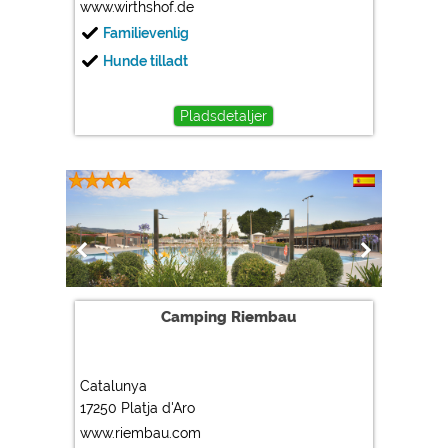
www.wirthshof.de
Familievenlig
Hunde tilladt
Pladsdetaljer
Camping Riembau
Catalunya
17250 Platja d'Aro
www.riembau.com