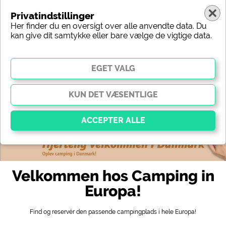
Privatindstillinger
Her finder du en oversigt over alle anvendte data. Du
kan give dit samtykke eller bare vælge de vigtige data.
Europa
Region
Type
Beliggenhed
Karakteristik
Stjerner
Sanitært udstyr
Service
Fritidsmuligheder
Kort
Vigtig
Væsentlige cookies muliggør grundlæggende
Velkommen hos Camping in
funktioner og er afgørende for, at webstedet fungerer
korrekt. Uden disse cookies fungerer dele af
Europa!
webstedet
ikke
.
Find og reservér den passende campingplads i hele Europa!
Social Media