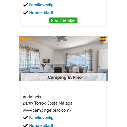
Familievenlig
Hunde tilladt
Pladsdetaljer
Camping El Pino
Andalucía
29793 Torrox Costa Málaga
www.campingelpino.com/
Familievenlig
Hunde tilladt