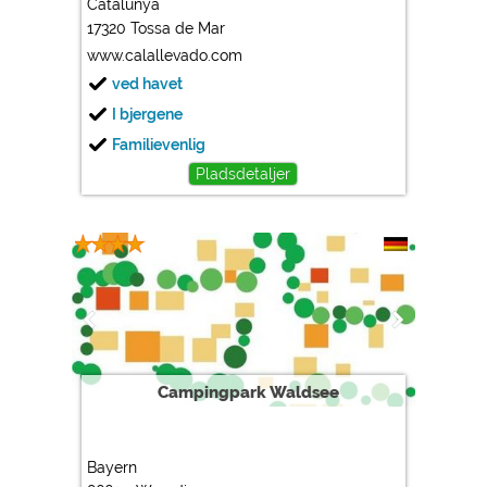
Catalunya
https://policies.google.com/privacy
17320 Tossa de Mar
www.calallevado.com
Marketing
ved havet
Google Ads
I bjergene
https://policies.google.com/privacy
Familievenlig
Google AdSense
Pladsdetaljer
https://policies.google.com/privacy
Google Remarketing
https://policies.google.com/privacy
Cookieindstillingerne kan ændres når som helst i
sidefoden via "COOKIES"!
Campingpark Waldsee
Bayern