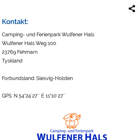
Forhåndsvisning af campingplads (forhåndsvisning af websteder med
campingpladser)
Kontakt:
siehe Datenschutzerklärung des jeweiligen Anbieters
Facebook (Eksempel på Facebook-siden med campingpladser)
Camping- und Ferienpark Wulfener Hals
https://www.facebook.com/about/privacy/
Wulfener Hals Weg 100
23769 Fehmarn
Eksterne medier / Social Media
Tyskland
YouTube (Videoer fra campingpladser)
https://policies.google.com/privacy
Forbundsland: Slesvig-Holsten
Google Maps (Kortsøgning, rutevejledning osv.)
https://policies.google.com/privacy
GPS: N 54°24´27´´ E 11°10´27´´
Google reCAPTCHA (Formularer)
https://policies.google.com/privacy
Statistikker
Google Analytics