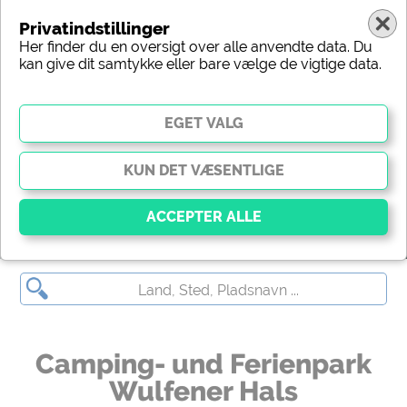
Privatindstillinger
Her finder du en oversigt over alle anvendte data. Du
kan give dit samtykke eller bare vælge de vigtige data.
Camping- und Ferienpark Wulfener Hals
Vigtig
Væsentlige cookies muliggør grundlæggende
funktioner og er afgørende for, at webstedet fungerer
korrekt. Uden disse cookies fungerer dele af
webstedet
ikke
.
Camping- und Ferienpark
Wulfener Hals
Social Media