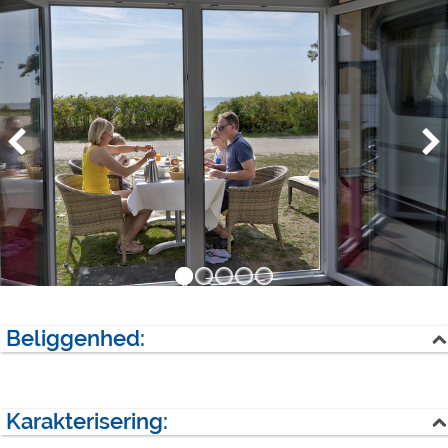
Beliggenhed:
Hav
Karakterisering:
Næste sted: