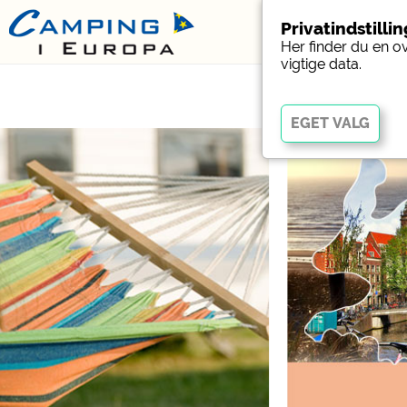
Privatindstilli
Her finder du en o
vigtige data.
Vigtig
Væsentlige cookies muli
fungerer korrekt. Uden 
Social Media
Forhåndsvisning af camp
websteder med campin
Facebook (Eksempel på
campingpladser)