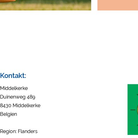
Eksterne medier /
YouTube (Videoer fra c
Google Maps (Kortsøgnin
Google reCAPTCHA (For
Statistikker
Google Analytics
Marketing
Kontakt:
Google Ads
Google AdSense
Middelkerke
Google Remarketing
Duinenweg 489
8430 Middelkerke
Belgien
Cookieindstillinge
Region: Flanders