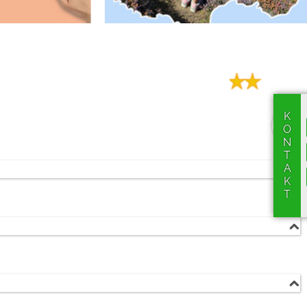
KONTAKT
Middelkerke (2 km)
lig
Egnet til unge
Oostende (10 km)
Egnet til grupper
Afrit 4 Middelkerke (5 km)
Motorcykelvenlig