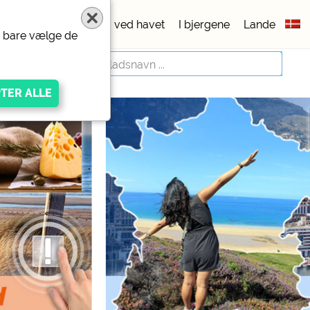
pladser
5 stjerner
ved havet
I bjergene
Lande
er bare vælge de
igen Anbieters
ivacy/