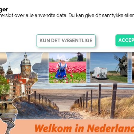
nger
Camping
versigt over alle anvendte data. Du kan give dit samtykke ell
ggør grundlæggende funktioner og er afgørende for, at webstedet
disse cookies fungerer dele af webstedet
ikke
.
ingplads (forhåndsvisning af
siehe Datenschutzerklärung des jeweil
gpladser)
 Facebook-siden med
https://www.facebook.com/about/pr