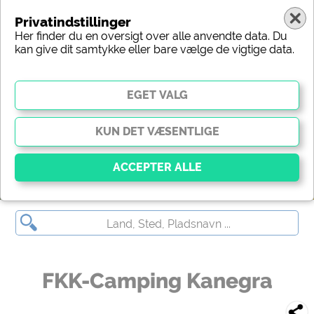
Privatindstillinger
Her finder du en oversigt over alle anvendte data. Du
kan give dit samtykke eller bare vælge de vigtige data.
(c) shutterstock
Vigtig
Væsentlige cookies muliggør grundlæggende
funktioner og er afgørende for, at webstedet fungerer
korrekt. Uden disse cookies fungerer dele af
webstedet
ikke
.
FKK-Camping Kanegra
Social Media