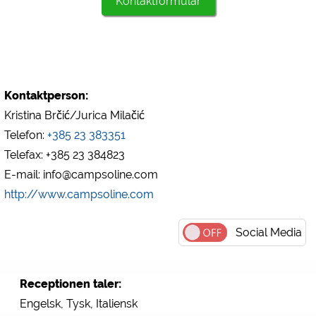
Kontaktformular
https://policies.google.com/privacy
Marketing
Google Ads
https://policies.google.com/privacy
Kontaktperson:
Google AdSense
Kristina Brčić/Jurica Milačić
https://policies.google.com/privacy
Telefon:
+385 23 383351
Google Remarketing
Telefax: +385 23 384823
https://policies.google.com/privacy
E-mail: info@campsoline.com
http://www.campsoline.com
Cookieindstillingerne kan ændres når som helst i
sidefoden via "COOKIES"!
Social Media
Receptionen taler:
Engelsk, Tysk, Italiensk