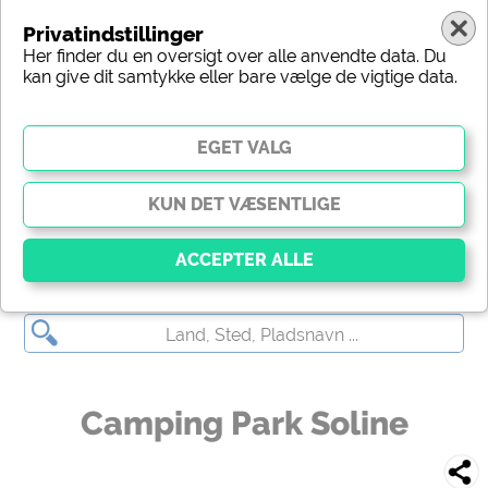
Privatindstillinger
Her finder du en oversigt over alle anvendte data. Du
kan give dit samtykke eller bare vælge de vigtige data.
Camping Park Soline
Vigtig
Væsentlige cookies muliggør grundlæggende
funktioner og er afgørende for, at webstedet fungerer
korrekt. Uden disse cookies fungerer dele af
Camping Park Soline
webstedet
ikke
.
Social Media