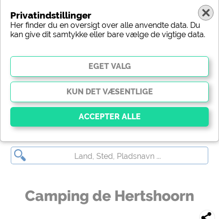
Privatindstillinger
Her finder du en oversigt over alle anvendte data. Du
kan give dit samtykke eller bare vælge de vigtige data.
Camping de Hertshoorn
Vigtig
Væsentlige cookies muliggør grundlæggende
funktioner og er afgørende for, at webstedet fungerer
korrekt. Uden disse cookies fungerer dele af
webstedet
ikke
.
Camping de Hertshoorn
Social Media