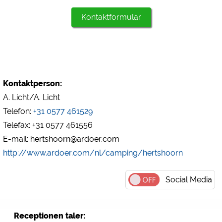
https://policies.google.com/privacy
Kontaktformular
Marketing
Google Ads
https://policies.google.com/privacy
Google AdSense
Kontaktperson:
https://policies.google.com/privacy
A. Licht/A. Licht
Google Remarketing
Telefon:
+31 0577 461529
https://policies.google.com/privacy
Telefax: +31 0577 461556
E-mail: hertshoorn@ardoer.com
Cookieindstillingerne kan ændres når som helst i
http://www.ardoer.com/nl/camping/hertshoorn
sidefoden via "COOKIES"!
Social Media
Receptionen taler: