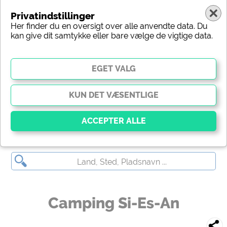
Privatindstillinger
Her finder du en oversigt over alle anvendte data. Du
kan give dit samtykke eller bare vælge de vigtige data.
Camping Si-Es-An
Vigtig
Væsentlige cookies muliggør grundlæggende
funktioner og er afgørende for, at webstedet fungerer
korrekt. Uden disse cookies fungerer dele af
webstedet
ikke
.
Camping Si-Es-An
Social Media