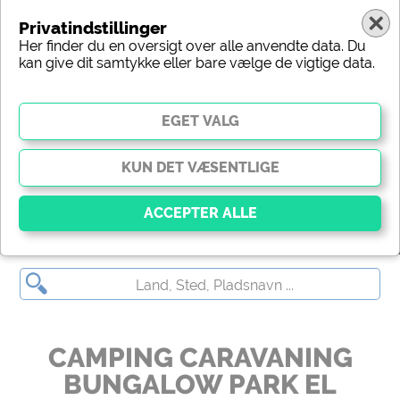
Privatindstillinger
Her finder du en oversigt over alle anvendte data. Du
kan give dit samtykke eller bare vælge de vigtige data.
CAMPING CARAVANING BUNGALOW PARK EL ESCORIAL
Vigtig
Væsentlige cookies muliggør grundlæggende
funktioner og er afgørende for, at webstedet fungerer
korrekt. Uden disse cookies fungerer dele af
webstedet
ikke
.
CAMPING CARAVANING
BUNGALOW PARK EL
Social Media