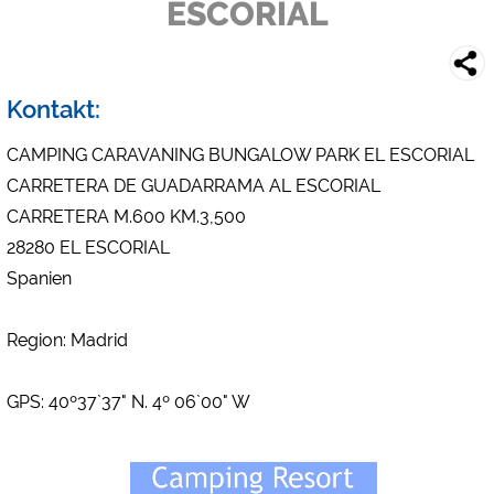
ESCORIAL
Forhåndsvisning af campingplads (forhåndsvisning af websteder med
campingpladser)
siehe Datenschutzerklärung des jeweiligen Anbieters
Kontakt:
Facebook (Eksempel på Facebook-siden med campingpladser)
https://www.facebook.com/about/privacy/
CAMPING CARAVANING BUNGALOW PARK EL ESCORIAL
CARRETERA DE GUADARRAMA AL ESCORIAL
Eksterne medier / Social Media
CARRETERA M.600 KM.3,500
YouTube (Videoer fra campingpladser)
28280 EL ESCORIAL
https://policies.google.com/privacy
Spanien
Google Maps (Kortsøgning, rutevejledning osv.)
https://policies.google.com/privacy
Region: Madrid
Google reCAPTCHA (Formularer)
https://policies.google.com/privacy
GPS: 40º37`37" N. 4º 06`00" W
Statistikker
Google Analytics