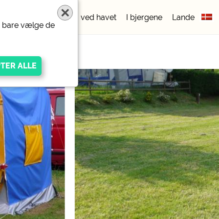
pladser
5 stjerner
ved havet
I bjergene
Lande
er bare vælge de
igen Anbieters
ivacy/