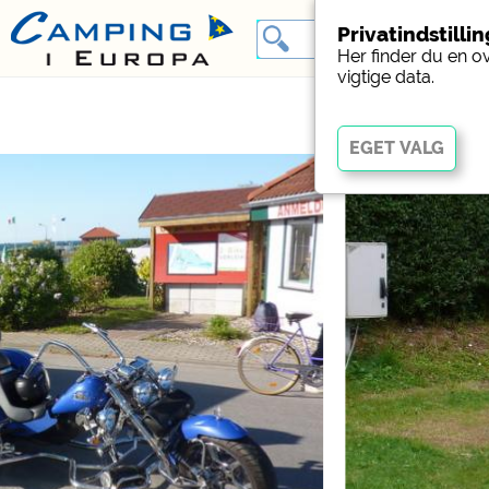
Privatindstilli
Her finder du en o
vigtige data.
Vigtig
Væsentlige cookies muli
fungerer korrekt. Uden 
Social Media
Forhåndsvisning af camp
websteder med campin
Facebook (Eksempel på
campingpladser)