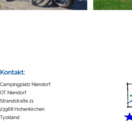
Eksterne medier /
YouTube (Videoer fra c
Google Maps (Kortsøgnin
Google reCAPTCHA (For
Statistikker
Google Analytics
Marketing
Kontakt:
Google Ads
Google AdSense
Campingplatz Niendorf
Google Remarketing
OT Niendorf
Strandstraße 21
23968 Hohenkirchen
Cookieindstillinge
Tyskland