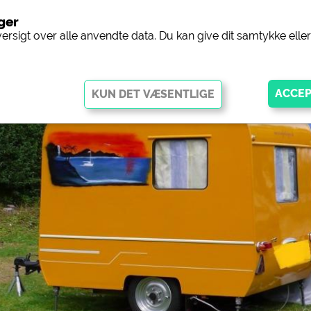
nger
Camping
versigt over alle anvendte data. Du kan give dit samtykke ell
ggør grundlæggende funktioner og er afgørende for, at webstedet
disse cookies fungerer dele af webstedet
ikke
.
ingplads (forhåndsvisning af
siehe Datenschutzerklärung des jeweil
gpladser)
 Facebook-siden med
https://www.facebook.com/about/pr