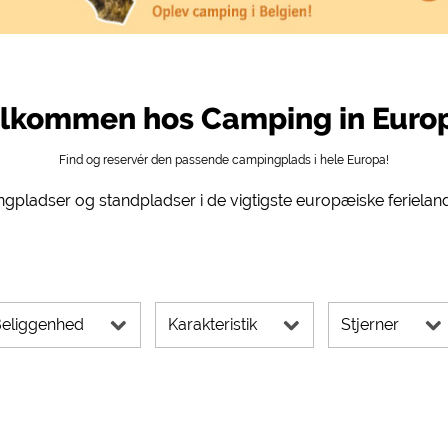
 Social Media
ampingpladser)
https://policies.google.com/privacy
g, rutevejledning osv.)
https://policies.google.com/privacy
mularer)
https://policies.google.com/privacy
lkommen hos Camping in Euro
Find og reservér den passende campingplads i hele Europa!
https://policies.google.com/privacy
gpladser og standpladser i de vigtigste europæiske ferielan
https://policies.google.com/privacy
https://policies.google.com/privacy
https://policies.google.com/privacy
eliggenhed
Karakteristik
Stjerner
rne kan ændres når som helst i sidefoden via "COOKIES"!