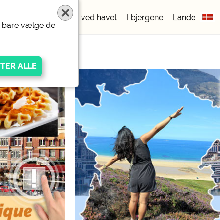
pladser
5 stjerner
ved havet
I bjergene
Lande
er bare vælge de
igen Anbieters
ivacy/