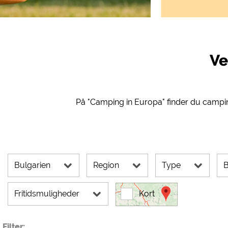
Eksterne medier /
YouTube (Videoer fra c
Google Maps (Kortsøgnin
Google reCAPTCHA (For
Ve
Statistikker
Google Analytics
På "Camping in Europa" finder du campin
Marketing
Google Ads
Google AdSense
Google Remarketing
Bulgarien
Region
Type
B
Cookieindstillinge
Fritidsmuligheder
Kort
Filter: