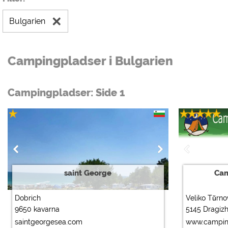
Bulgarien
Campingpladser i Bulgarien
Campingpladser: Side 1
saint George
Cam
Dobrich
Veliko Tŭrno
9650 kavarna
5145 Dragiz
saintgeorgesea.com
www.campin