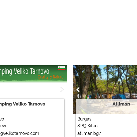
ping Veliko Tarnovo
Atliman
vo
Burgas
hevo
8183 Kiten
gvelikotarnovo.com
atliman.bg/