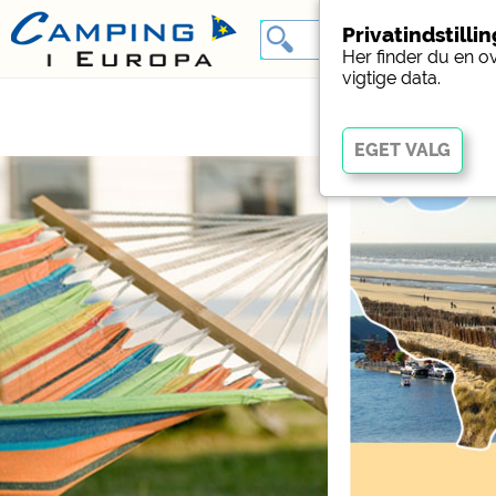
Privatindstilli
Her finder du en o
vigtige data.
Vigtig
Væsentlige cookies muli
fungerer korrekt. Uden 
Social Media
Forhåndsvisning af camp
websteder med campin
Facebook (Eksempel på
campingpladser)