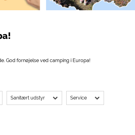
pa!
de. God fornøjelse ved camping i Europa!
Sanitært udstyr
Service