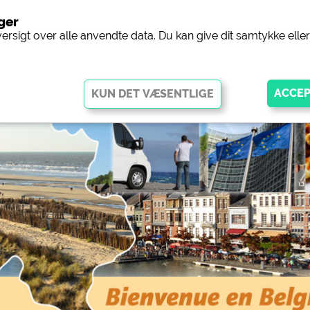
nger
Camping
versigt over alle anvendte data. Du kan give dit samtykke ell
ggør grundlæggende funktioner og er afgørende for, at webstedet
disse cookies fungerer dele af webstedet
ikke
.
ingplads (forhåndsvisning af
siehe Datenschutzerklärung des jeweil
gpladser)
 Facebook-siden med
https://www.facebook.com/about/pr