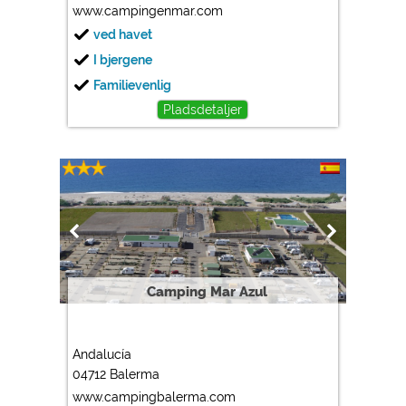
www.campingenmar.com
ved havet
I bjergene
Familievenlig
Pladsdetaljer
Camping Mar Azul
Andalucía
04712 Balerma
www.campingbalerma.com