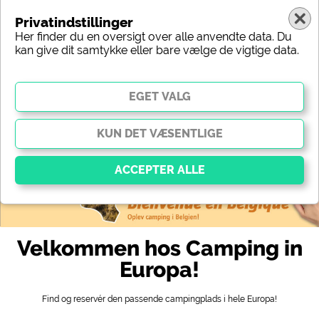
Privatindstillinger
Her finder du en oversigt over alle anvendte data. Du
kan give dit samtykke eller bare vælge de vigtige data.
Europa
Region
Type
Beliggenhed
Karakteristik
Stjerner
Sanitært udstyr
Service
Fritidsmuligheder
Kort
Vigtig
Væsentlige cookies muliggør grundlæggende
Velkommen hos Camping in
funktioner og er afgørende for, at webstedet fungerer
korrekt. Uden disse cookies fungerer dele af
Europa!
webstedet
ikke
.
Find og reservér den passende campingplads i hele Europa!
Social Media