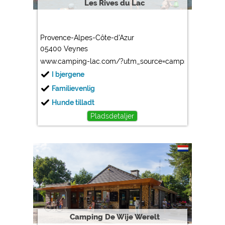
Les Rives du Lac
Provence-Alpes-Côte-d'Azur
05400 Veynes
www.camping-lac.com/?utm_source=camps-in.eu&ut
I bjergene
Familievenlig
Hunde tilladt
Pladsdetaljer
Camping De Wije Werelt