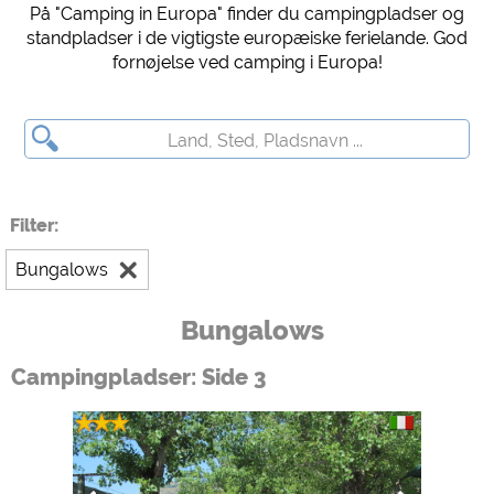
På "Camping in Europa" finder du campingpladser og
Forhåndsvisning af campingplads (forhåndsvisning af websteder med
standpladser i de vigtigste europæiske ferielande. God
campingpladser)
fornøjelse ved camping i Europa!
siehe Datenschutzerklärung des jeweiligen Anbieters
Facebook (Eksempel på Facebook-siden med campingpladser)
https://www.facebook.com/about/privacy/
Eksterne medier / Social Media
Filter:
YouTube (Videoer fra campingpladser)
https://policies.google.com/privacy
Bungalows
Google Maps (Kortsøgning, rutevejledning osv.)
https://policies.google.com/privacy
Bungalows
Google reCAPTCHA (Formularer)
Campingpladser: Side 3
https://policies.google.com/privacy
Statistikker
Google Analytics