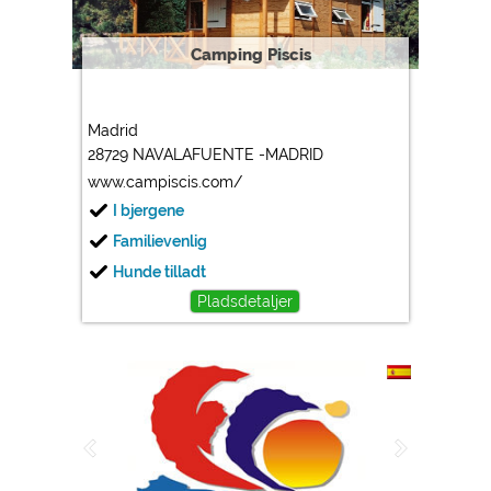
Camping Piscis
Madrid
28729 NAVALAFUENTE -MADRID
www.campiscis.com/
I bjergene
Familievenlig
Hunde tilladt
Pladsdetaljer