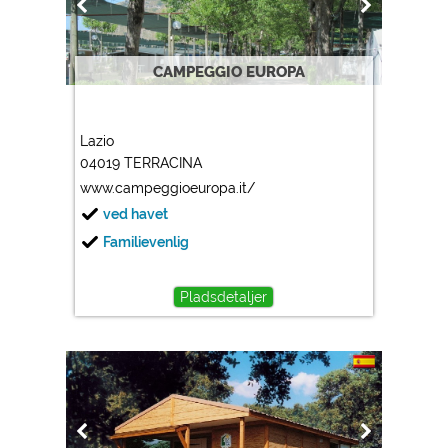
https://policies.google.com/privacy
CAMPEGGIO EUROPA
Marketing
Google Ads
https://policies.google.com/privacy
Lazio
Google AdSense
04019 TERRACINA
https://policies.google.com/privacy
www.campeggioeuropa.it/
Google Remarketing
ved havet
https://policies.google.com/privacy
Familievenlig
Cookieindstillingerne kan ændres når som helst i
Pladsdetaljer
sidefoden via "COOKIES"!