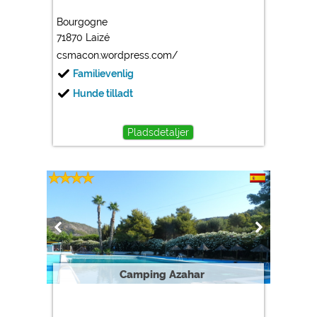
Bourgogne
71870 Laizé
csmacon.wordpress.com/
Familievenlig
Hunde tilladt
Pladsdetaljer
Camping Azahar