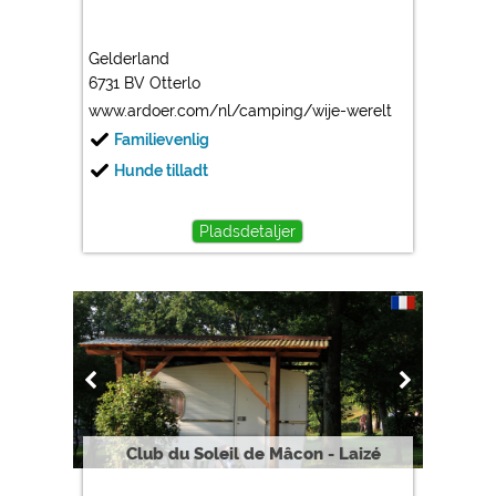
Gelderland
6731 BV Otterlo
www.ardoer.com/nl/camping/wije-werelt
Familievenlig
Hunde tilladt
Pladsdetaljer
Club du Soleil de Mâcon - Laizé