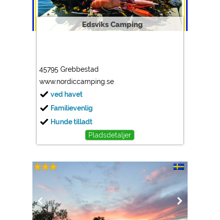
Edsviks Camping
45795 Grebbestad
www.nordiccamping.se
ved havet
Familievenlig
Hunde tilladt
Pladsdetaljer