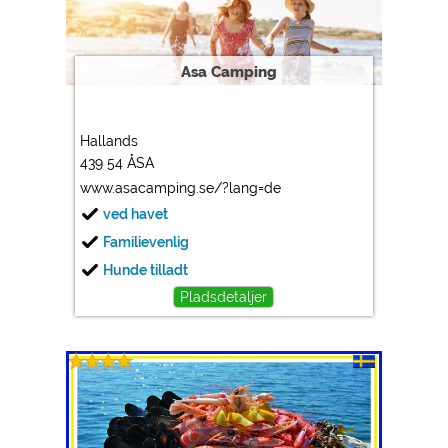
https://policies.google.com/privacy
Asa Camping
Marketing
Google Ads
https://policies.google.com/privacy
Hallands
Google AdSense
439 54 ÅSA
https://policies.google.com/privacy
www.asacamping.se/?lang=de
Google Remarketing
ved havet
https://policies.google.com/privacy
Familievenlig
Hunde tilladt
Cookieindstillingerne kan ændres når som helst i
Pladsdetaljer
sidefoden via "COOKIES"!