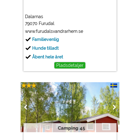
Dalarnas
79070 Furudal
www.furudalsvandrarhem.se
Familievenlig
Hunde tilladt
Åbent hele året
Pladsdetaljer
Camping 45