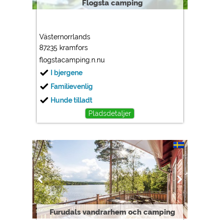
Flogsta camping
Västernorrlands
87235 kramfors
flogstacamping.n.nu
I bjergene
Familievenlig
Hunde tilladt
Pladsdetaljer
Furudals vandrarhem och camping