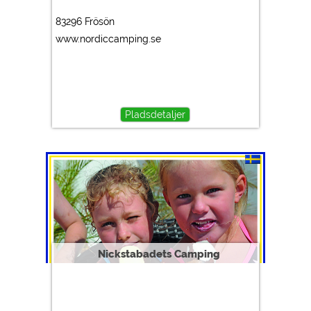
83296 Frösön
www.nordiccamping.se
Pladsdetaljer
Nickstabadets Camping