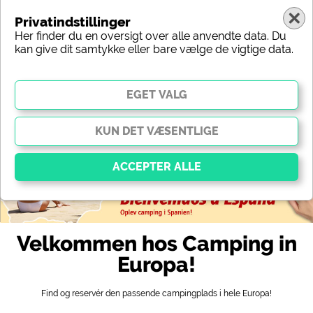
Privatindstillinger
Her finder du en oversigt over alle anvendte data. Du
kan give dit samtykke eller bare vælge de vigtige data.
Sverige
Region
Type
Beliggenhed
Karakteristik
Stjerner
Sanitært udstyr
Service
Fritidsmuligheder
Kort
Vigtig
Væsentlige cookies muliggør grundlæggende
Velkommen hos Camping in
funktioner og er afgørende for, at webstedet fungerer
korrekt. Uden disse cookies fungerer dele af
Europa!
webstedet
ikke
.
Find og reservér den passende campingplads i hele Europa!
Social Media