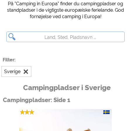
På "Camping in Europa" finder du campingpladser og
Forhåndsvisning af campingplads (forhåndsvisning af websteder med
standpladser i de vigtigste europæiske ferielande. God
campingpladser)
fornøjelse ved camping i Europa!
siehe Datenschutzerklärung des jeweiligen Anbieters
Facebook (Eksempel på Facebook-siden med campingpladser)
https://www.facebook.com/about/privacy/
Eksterne medier / Social Media
Filter:
YouTube (Videoer fra campingpladser)
https://policies.google.com/privacy
Sverige
Google Maps (Kortsøgning, rutevejledning osv.)
https://policies.google.com/privacy
Campingpladser i Sverige
Google reCAPTCHA (Formularer)
Campingpladser: Side 1
https://policies.google.com/privacy
Statistikker
Google Analytics