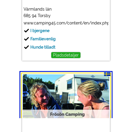
Värmlands län
685 94 Torsby
www.camping45.com/content/en/index.php
I bjergene
Familievenlig
Hunde tilladt
Pladsdetaljer
Frösön Camping