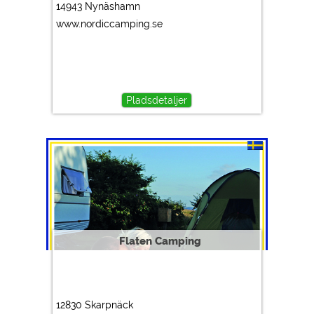
14943 Nynäshamn
www.nordiccamping.se
Pladsdetaljer
Flaten Camping
12830 Skarpnäck