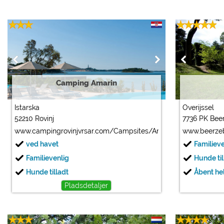
Camping Amarin
Istarska
Overijssel
52210 Rovinj
7736 PK Bee
www.campingrovinjvrsar.com/Campsites/Amarin_Rovinj
www.beerzeb
ved havet
Familiev
Familievenlig
Hunde til
Hunde tilladt
Åbent hel
Pladsdetaljer