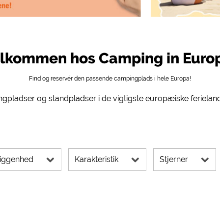
 Social Media
ampingpladser)
https://policies.google.com/privacy
g, rutevejledning osv.)
https://policies.google.com/privacy
mularer)
https://policies.google.com/privacy
lkommen hos Camping in Euro
Find og reservér den passende campingplads i hele Europa!
https://policies.google.com/privacy
gpladser og standpladser i de vigtigste europæiske ferielan
https://policies.google.com/privacy
https://policies.google.com/privacy
https://policies.google.com/privacy
liggenhed
Karakteristik
Stjerner
rne kan ændres når som helst i sidefoden via "COOKIES"!