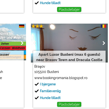
Hunde tilladt
Pladsdetaljer
asser
Apart Luxor Busteni (max 6 guests)
near Brasov Town and Dracula Castle
Braşov
uh
105500 Busteni
de
www.bookingromania.blogspot.ro
I bjergene
Familievenlig
Hunde tilladt
Pladsdetaljer