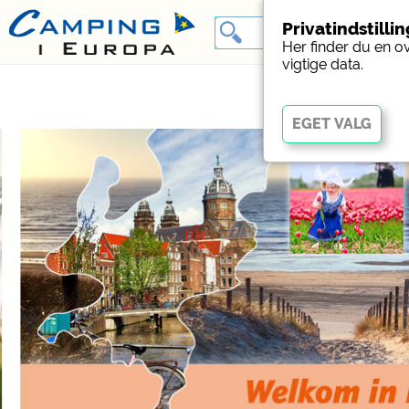
Privatindstilli
Her finder du en o
vigtige data.
Vigtig
Væsentlige cookies muli
fungerer korrekt. Uden 
Social Media
Forhåndsvisning af camp
websteder med campin
Facebook (Eksempel på
campingpladser)