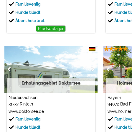
Familievenlig
Familiev
Hunde tilladt
Hunde til
Åbent hele året
Åbent hel
Pladsdetaljer
Erholungsgebiet Doktorsee
Holmer
Niedersachsen
Bayern
31737 Rinteln
94072 Bad F
www.doktorsee.de
www.holmer
Familievenlig
Familiev
Hunde tilladt
Hunde til