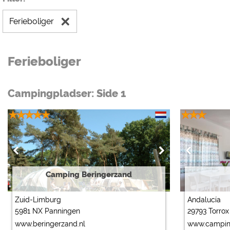
Ferieboliger
Ferieboliger
Campingpladser: Side 1
Camping Beringerzand
Zuid-Limburg
Andalucía
5981 NX Panningen
29793 Torro
www.beringerzand.nl
www.campin