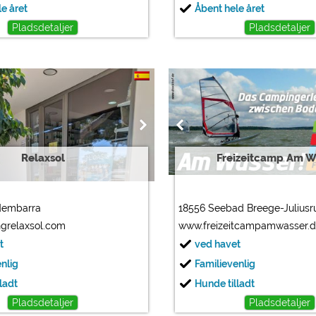
e året
Åbent hele året
Pladsdetaljer
Pladsdetaljer
Relaxsol
Freizeitcamp Am W
dembarra
18556 Seebad Breege-Juliusr
grelaxsol.com
www.freizeitcampamwasser.
t
ved havet
enlig
Familievenlig
ladt
Hunde tilladt
Pladsdetaljer
Pladsdetaljer