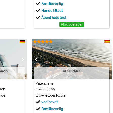
Familievenlig
Hunde tilladt
Åbent hele året
Pladsdetaljer
bach
KIKOPARK
Valenciana
ach
46780 Oliva
.de
www.kikopark.com
ved havet
Familievenlig