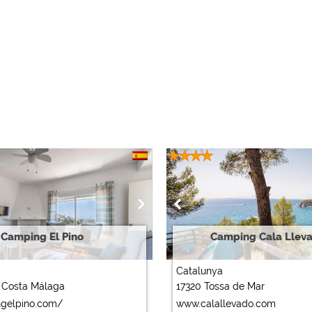
Camping El Pino
Camping Cala Llevad
Catalunya
x Costa Málaga
17320 Tossa de Mar
gelpino.com/
www.calallevado.com