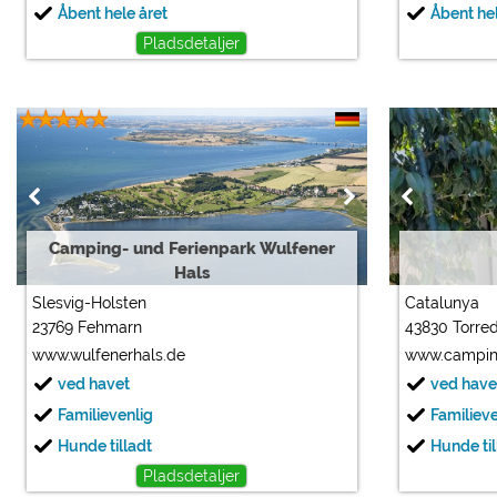
Åbent hele året
Åbent hel
Pladsdetaljer
Camping- und Ferienpark Wulfener
Hals
Slesvig-Holsten
Catalunya
23769 Fehmarn
43830 Torre
www.wulfenerhals.de
www.campin
ved havet
ved have
Familievenlig
Familiev
Hunde tilladt
Hunde til
Pladsdetaljer