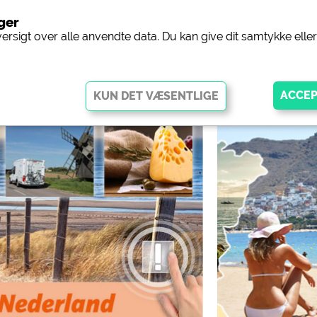
nger
Camping
versigt over alle anvendte data. Du kan give dit samtykke ell
ggør grundlæggende funktioner og er afgørende for, at webstedet
disse cookies fungerer dele af webstedet
ikke
.
ingplads (forhåndsvisning af
siehe Datenschutzerklärung des jeweil
gpladser)
 Facebook-siden med
https://www.facebook.com/about/pr