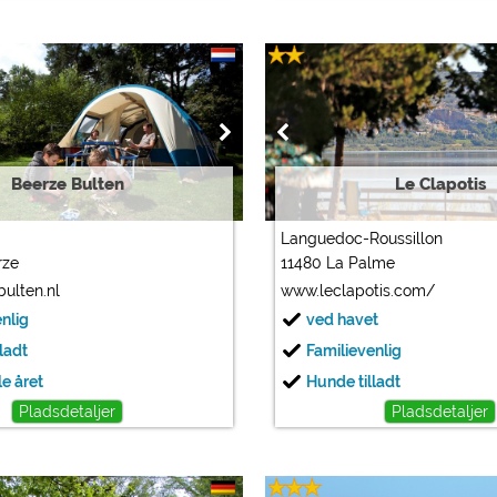
Beerze Bulten
Le Clapotis
Languedoc-Roussillon
rze
11480 La Palme
ulten.nl
www.leclapotis.com/
enlig
ved havet
ladt
Familievenlig
e året
Hunde tilladt
Pladsdetaljer
Pladsdetaljer