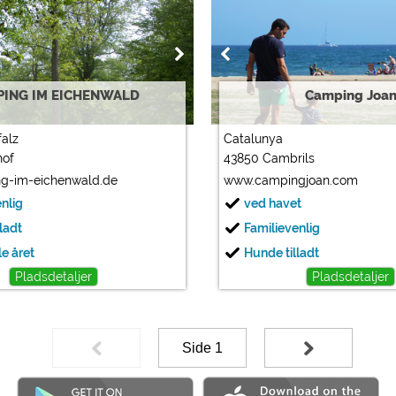
PING IM EICHENWALD
Camping Joa
falz
Catalunya
hof
43850 Cambrils
g-im-eichenwald.de
www.campingjoan.com
enlig
ved havet
ladt
Familievenlig
e året
Hunde tilladt
Pladsdetaljer
Pladsdetaljer
Side 1