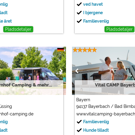
enlig
ved havet
ladt
I bjergene
e året
Familievenlig
Pladsdetaljer
Pladsdetaljer
nhof Camping & mehr...
Vital CAMP Bayer
Bayern
üssing
94137 Bayerbach / Bad Birnb
nhof-camping.de
www.vitalcamping-bayerbach
enlig
Familievenlig
ladt
Hunde tilladt