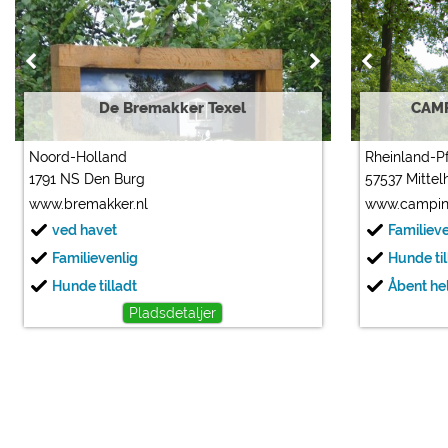
De Bremakker Texel
CAM
Noord-Holland
Rheinland-P
1791 NS Den Burg
57537 Mittel
www.bremakker.nl
www.campin
ved havet
Familiev
Familievenlig
Hunde til
Hunde tilladt
Åbent hel
Pladsdetaljer