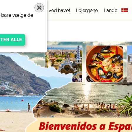
pladser
5 stjerner
ved havet
I bjergene
Lande
er bare vælge de
igen Anbieters
ivacy/