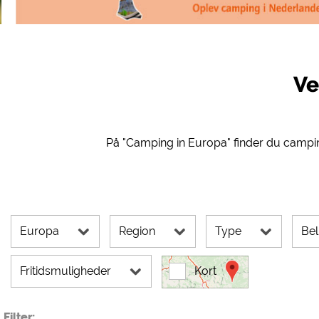
Eksterne medier /
YouTube (Videoer fra c
Google Maps (Kortsøgnin
Google reCAPTCHA (For
Ve
Statistikker
Google Analytics
På "Camping in Europa" finder du campin
Marketing
Google Ads
Google AdSense
Google Remarketing
Europa
Region
Type
Be
Cookieindstillinge
Fritidsmuligheder
Kort
Filter: